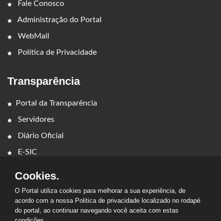
Fale Conosco
Administração do Portal
WebMail
Política de Privacidade
Transparência
Portal da Transparência
Servidores
Diário Oficial
E-SIC
Cookies.
O Portal utiliza cookies para melhorar a sua experiência, de
acordo com a nossa Politica de privacidade localizado no rodapé
do portal, ao continuar navegando você aceita com estas
condições.
2026 - CÂMARA MUNICIPAL DE SÃO BENTO. Todos os direitos