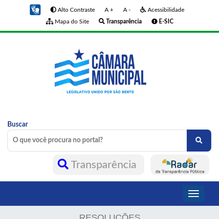
Alto Contraste
A +
A -
Acessibilidade
Mapa do Site
Transparência
E-SIC
Buscar
Transparência
Toggle
navigati
RESOLUÇÕES