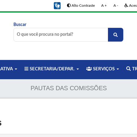
Alto Contraste
A +
A -
Acess
Buscar
LATIVA
SECRETARIA/DEPAR.
SERVIÇOS
TR
PAUTAS DAS COMISSÕES
s