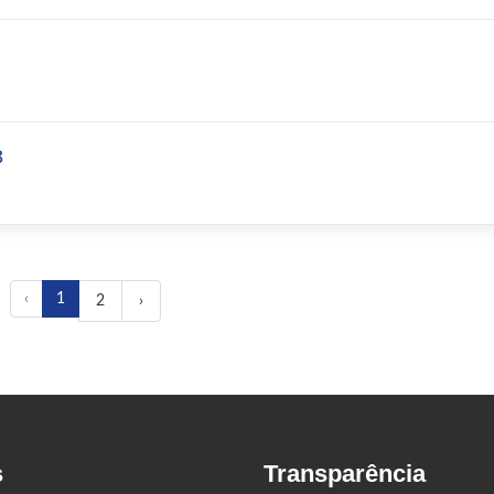
3
‹
1
2
›
s
Transparência